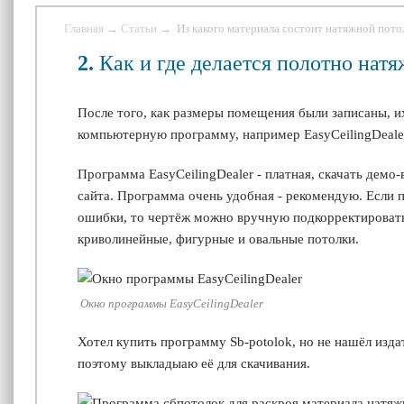
Главная
→
Статьи
→ Из какого материала состоит натяжной пото
2.
Как и где делается полотно натя
После того, как размеры помещения были записаны, и
компьютерную программу, например
EasyCeilingDeal
Программа
EasyCeilingDealer -
платная, скачать демо
сайта. Программа очень удобная - рекомендую. Если 
ошибки, то чертёж можно вручную подкорректировать
криволинейные, фигурные и овальные потолки.
Окно программы EasyCeilingDealer
Хотел купить программу
Sb-potolok
, но не нашёл изда
поэтому выкладыаю её для скачивания.